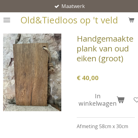
Maatwerk
Ga
direct
Old&Tiedloos op 't veld
naar
de
Handgemaakte
hoofdinhoud
plank van oud
eiken (groot)
€ 40,00
In
winkelwagen
Afmeting 58cm x 30cm