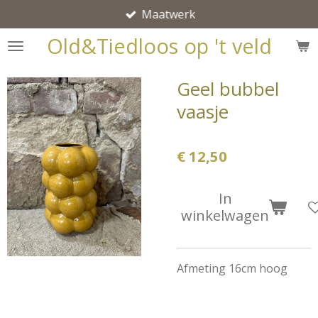
Maatwerk
Ga
direct
Old&Tiedloos op 't veld
naar
de
Geel bubbel
hoofdinhoud
vaasje
€ 12,50
In
winkelwagen
Afmeting 16cm hoog