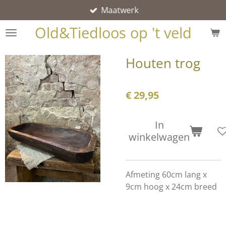
Maatwerk
Ga
direct
Old&Tiedloos op 't veld
naar
de
Houten trog
hoofdinhoud
€ 29,95
In
winkelwagen
Afmeting 60cm lang x
9cm hoog x 24cm breed