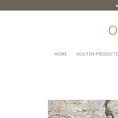
Ga
direct
naar
O
de
hoofdinhoud
HOME
HOUTEN PRODUCT