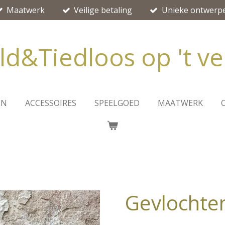
Maatwerk
Veilige betaling
Unieke ontwerp
ld&Tiedloos op 't ve
EN
ACCESSOIRES
SPEELGOED
MAATWERK
Gevlochte