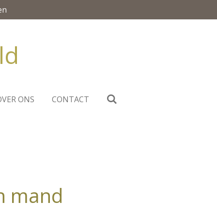
en
ld
OVER ONS
CONTACT
n mand