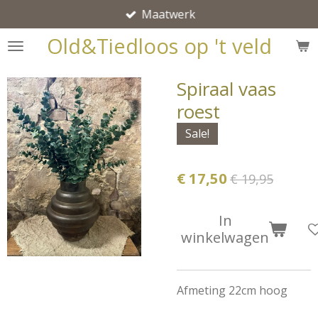
Maatwerk
Ga
direct
Old&Tiedloos op 't veld
naar
de
Spiraal vaas
hoofdinhoud
roest
Sale!
€ 17,50
€ 19,95
In
winkelwagen
Afmeting 22cm hoog