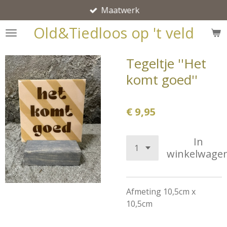
Maatwerk
Ga
direct
Old&Tiedloos op 't veld
naar
de
Tegeltje ''Het
hoofdinhoud
komt goed''
€ 9,95
In
winkelwage
Afmeting 10,5cm x
10,5cm