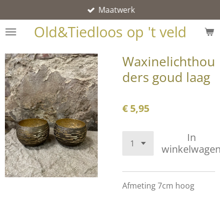
Maatwerk
Ga
direct
Old&Tiedloos op 't veld
naar
de
Waxinelichthou
hoofdinhoud
ders goud laag
€ 5,95
In
winkelwage
Afmeting 7cm hoog