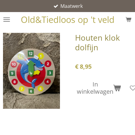
Maatwerk
Ga
direct
Old&Tiedloos op 't veld
naar
de
Houten klok
hoofdinhoud
dolfijn
€ 8,95
In
winkelwagen