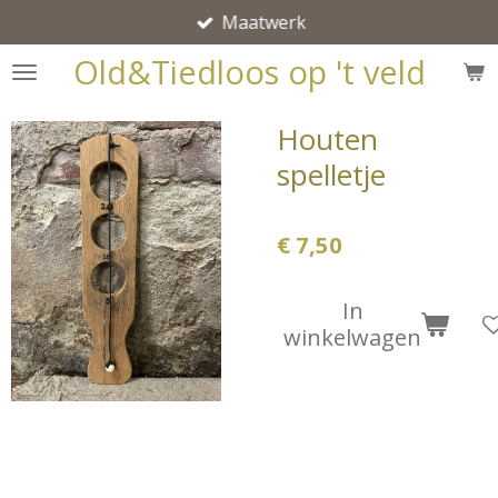
Maatwerk
Ga
direct
Old&Tiedloos op 't veld
naar
de
Houten
hoofdinhoud
spelletje
€ 7,50
In
winkelwagen