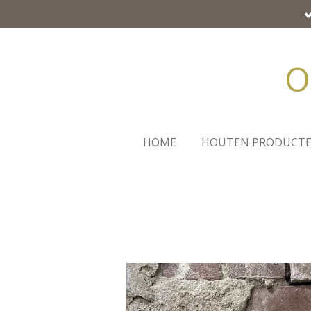
Ga
direct
naar
O
de
hoofdinhoud
HOME
HOUTEN PRODUCT