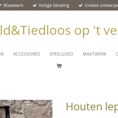
Maatwerk
Veilige betaling
Unieke ontwerp
ld&Tiedloos op 't ve
EN
ACCESSOIRES
SPEELGOED
MAATWERK
Houten le