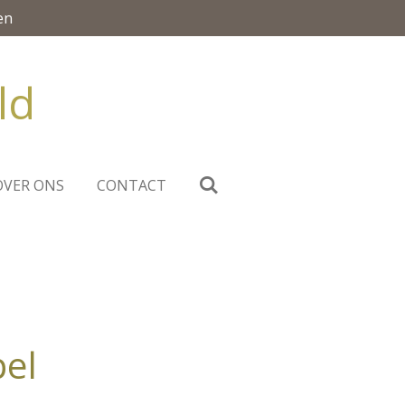
en
ld
OVER ONS
CONTACT
pel