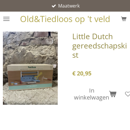
Maatwerk
Ga
direct
Old&Tiedloos op 't veld
naar
de
Little Dutch
hoofdinhoud
gereedschapski
st
€ 20,95
In
winkelwagen