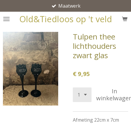
Maatwerk
Ga
direct
Old&Tiedloos op 't veld
naar
de
Tulpen thee
hoofdinhoud
lichthouders
zwart glas
€ 9,95
In
winkelwage
Afmeting 22cm x 7cm