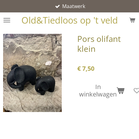
Maatwerk
Ga
direct
Old&Tiedloos op 't veld
naar
de
Pors olifant
hoofdinhoud
klein
€ 7,50
In
winkelwagen