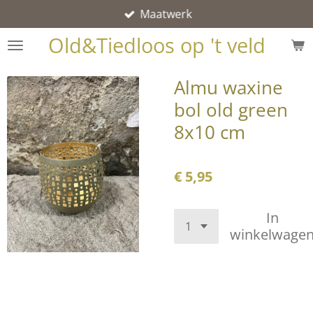
Maatwerk
Ga
direct
Old&Tiedloos op 't veld
naar
de
Almu waxine
hoofdinhoud
bol old green
8x10 cm
€ 5,95
In
winkelwage