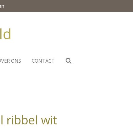
en
ld
OVER ONS
CONTACT
 ribbel wit