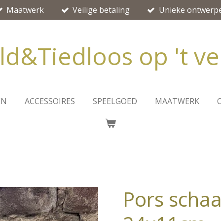
Maatwerk
Veilige betaling
Unieke ontwerp
ld&Tiedloos op 't ve
EN
ACCESSOIRES
SPEELGOED
MAATWERK
Pors schaal