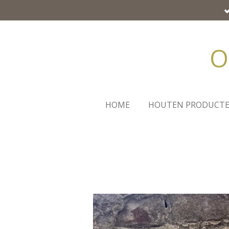
Ga
direct
naar
O
de
hoofdinhoud
HOME
HOUTEN PRODUCT