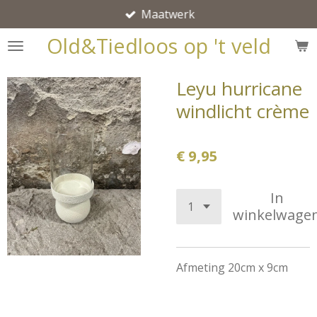
Maatwerk
Ga
direct
Old&Tiedloos op 't veld
naar
de
Leyu hurricane
hoofdinhoud
windlicht crème
€ 9,95
In
winkelwage
Afmeting 20cm x 9cm