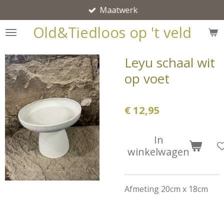
Maatwerk
Ga
direct
Old&Tiedloos op 't veld
naar
de
Leyu schaal wit
hoofdinhoud
op voet
€ 12,95
In
winkelwagen
Afmeting 20cm x 18cm