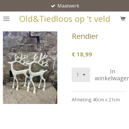
Maatwerk
Ga
direct
Old&Tiedloos op 't veld
naar
de
Rendier
hoofdinhoud
€ 18,99
In
winkelwage
Afmeting 40cm x 21cm