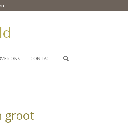
en
ld
OVER ONS
CONTACT
 groot