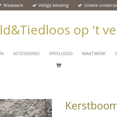
Maatwerk
Veilige betaling
Unieke ontwerp
ld&Tiedloos op 't ve
EN
ACCESSOIRES
SPEELGOED
MAATWERK
Kerstboom