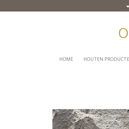
Ga
direct
naar
O
de
hoofdinhoud
HOME
HOUTEN PRODUCT