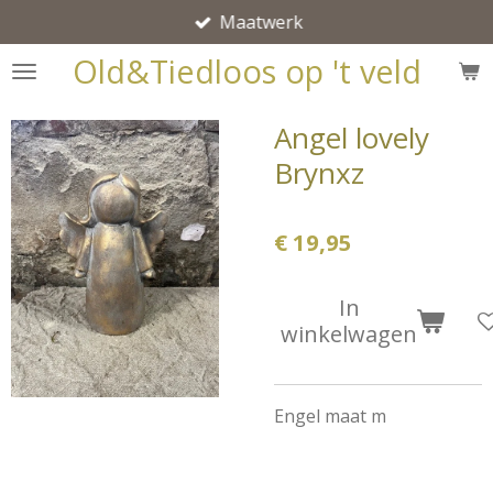
Maatwerk
Ga
direct
Old&Tiedloos op 't veld
naar
de
Angel lovely
hoofdinhoud
Brynxz
€ 19,95
In
winkelwagen
Engel maat m