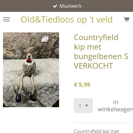
Maatwerk
Ga
direct
Old&Tiedloos op 't veld
naar
de
Countryfield
hoofdinhoud
kip met
bungelbenen S
VERKOCHT
€ 5,95
In
winkelwage
Countryfield kip met