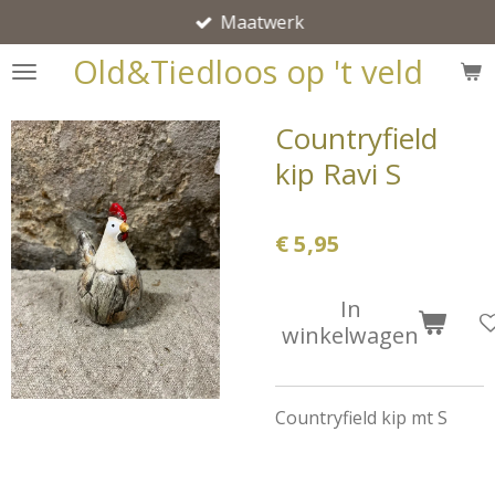
Maatwerk
Ga
direct
Old&Tiedloos op 't veld
naar
de
Countryfield
hoofdinhoud
kip Ravi S
€ 5,95
In
winkelwagen
Countryfield kip mt S