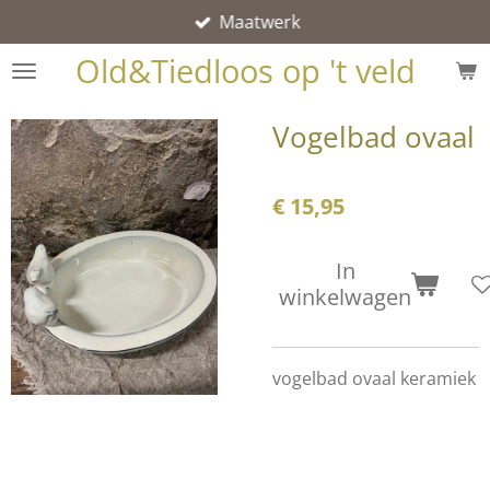
Maatwerk
Ga
direct
Old&Tiedloos op 't veld
naar
de
Vogelbad ovaal
hoofdinhoud
€ 15,95
In
winkelwagen
vogelbad ovaal keramiek