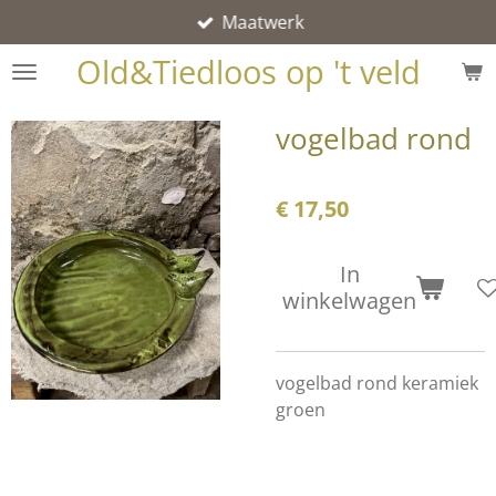
Maatwerk
Ga
direct
Old&Tiedloos op 't veld
naar
de
vogelbad rond
hoofdinhoud
€ 17,50
In
winkelwagen
vogelbad rond keramiek
groen