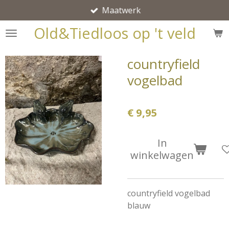
Maatwerk
Ga
direct
Old&Tiedloos op 't veld
naar
de
countryfield
hoofdinhoud
vogelbad
€ 9,95
In
winkelwagen
countryfield vogelbad
blauw